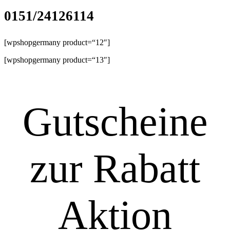
0151/24126114
[wpshopgermany product=“12″]
[wpshopgermany product=“13″]
Gutscheine
zur Rabatt
Aktion