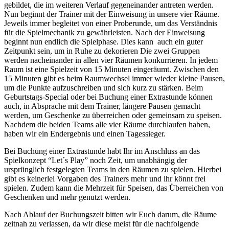
gebildet, die im weiteren Verlauf gegeneinander antreten werden.
Nun beginnt der Trainer mit der Einweisung in unsere vier Räume.
Jeweils immer begleitet von einer Proberunde, um das Verständnis
für die Spielmechanik zu gewährleisten.
Nach der Einweisung
beginnt nun endlich die Spielphase.
Dies kann auch ein guter
Zeitpunkt sein, um in Ruhe zu dekorieren
Die zwei Gruppen
werden nacheinander in allen vier Räumen konkurrieren.
In jedem
Raum ist eine Spielzeit von 15 Minuten eingeräumt.
Zwischen den
15 Minuten gibt es beim Raumwechsel immer wieder kleine Pausen,
um die Punkte aufzuschreiben und sich kurz zu stärken.
Beim
Geburtstags-Special oder bei Buchung einer Extrastunde können
auch, in Absprache mit dem Trainer, längere Pausen gemacht
werden, um Geschenke zu überreichen oder gemeinsam zu speisen.
Nachdem die beiden Teams alle vier Räume durchlaufen haben,
haben wir ein Endergebnis und einen Tagessieger.
Bei Buchung einer Extrastunde habt Ihr im Anschluss an das
Spielkonzept “Let´s Play” noch Zeit, um unabhängig der
ursprünglich festgelegten Teams in den Räumen zu spielen. Hierbei
gibt es keinerlei Vorgaben des Trainers mehr und ihr könnt frei
spielen. Zudem kann die Mehrzeit für Speisen, das Überreichen von
Geschenken und mehr genutzt werden.
Nach Ablauf der Buchungszeit bitten wir Euch darum, die Räume
zeitnah zu verlassen, da wir diese meist für die nachfolgende