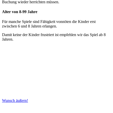
Buchung wieder herrichten müssen.
Alter von 8-99 Jahre
Für manche Spiele sind Fähigkeit vonnöten die Kinder erst
zwischen 6 und 8 Jahren erlangen.
Damit keine der Kinder frustriert ist empfehlen wir das Spiel ab 8
Jahren.
Wünsche
Haben Sie besondere Wünsche für Ihren Kindergeburtstag oder Ihre
Feier bei Team-Craft in Mönchengladbach?
Kein Problem! Wenn Sie einen anderen Tag oder eine andere
Uhrzeit buchen möchten, lassen Sie es uns einfach wissen. Wir
passen uns gerne an Ihre Wünsche an! Stellen Sie Ihre Anfrage, und
wir sorgen dafür, dass Ihre Feier unvergesslich wird!
Wunsch äußern!
Über Uns